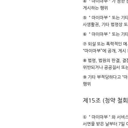
④ ＂마이마부＂가 정한 정
게시하는 행위
⑤ ＂마이마부＂또는 기타 
사생활권, 기타 법령상 
⑥ ＂마이마부＂또는 기타
⑦ 외설 또는 폭력적인 메
“마이마부”에 공개, 게시
⑧ 법령, 법원의 판결, 
위반되거나 공공질서 또는
⑨ 기타 부적당하다고 “마
행위
제15조 (청약 철회
① ＂마이마부＂와 서비스
서면을 받은 날부터 7일 