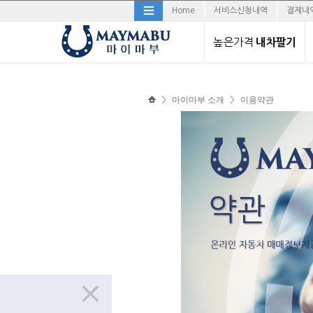
Home
서비스신청내역
결제내
높은가격
내차팔기
직거래로 내차팔기
마이마부 소개
이용약관
>
>
경매로 내차팔기