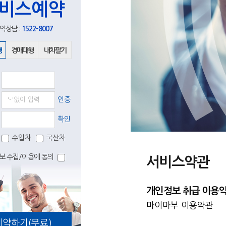
비스예약
약상담 :
1522-8007
행
경매대행
내차팔기
인증
확인
수입차
국산차
보 수집/이용에 동의
서비스약관
개인정보 취급 이용
마이마부 이용약관
예약하기(무료)