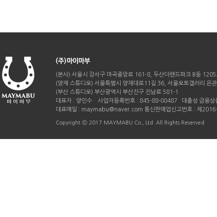
(본사) 서울시 강서구 마곡중앙로 161-8, 두산더랜드파크 B동 120
(양재 스튜디오) 서울특별시 양재대로11길 36, 서울오토갤러리 은관 B
(부산 스튜디오) 부산광역시 부산진구 진남로 581-1
대표자 : 양인수 사업자등록번호 : 845-88-00487 대출성 금융상품
대표메일 : maymabu@naver.com 통신판매업신고번호 : 제201
Copyright ⓒ 2017 MAYMABU Co., Ltd. All Rights Reserved