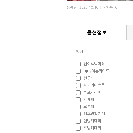
등록일 : 2025.10.10
|
조회수 : 0
옵션정보
외관
접이식백미러
HID/제논라이트
썬루프
파노라마썬루프
루프캐리어
사제휠
크롬휠
전후방감지기
전방카메라
후방카메라