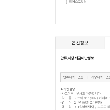
리어스포일러
옵션정보
압류,저당 세금미납정보
압류내역 : 없음
|
저당내역 : 없
▶차량설명
-사고여부 : 무사고 차량입니다.
-차 종 : 포르쉐 911(992) 카레라
-연 식 : 21년 06월 (21년형)
-색 상 : GT실버메탈릭 / 보르도 