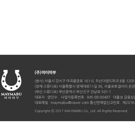
(본사) 서울시 강서구 마곡중앙로 161-8, 두산더랜드파크 B동 120
(양재 스튜디오) 서울특별시 양재대로11길 36, 서울오토갤러리 은관 B
(부산 스튜디오) 부산광역시 부산진구 진남로 581-1
대표자 : 양인수 사업자등록번호 : 845-88-00487 대출성 금융상품
대표메일 : maymabu@naver.com 통신판매업신고번호 : 제201
Copyright ⓒ 2017 MAYMABU Co., Ltd. All Rights Reserved