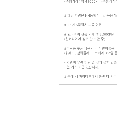
-주행거리 : 약 41000km (주행거
# 해당 차량은 NH농협캐피탈 운용리
# 26년 6월까지 보증 연장
# 뒷타이어 신품 교체 후 2,000KM
(윈터타이어 김포 샵 보관 중)
#소모품 쿠폰 남은거 미리 받아놓음
(뒷패드, 점화플러그, 브레이크오일 등
- 앞범퍼 우측 하단 밑 살짝 긁힘 있습
- 휠 기스 조금 있습니다.
# 구매 시 마이마부에서 한번 더 검수