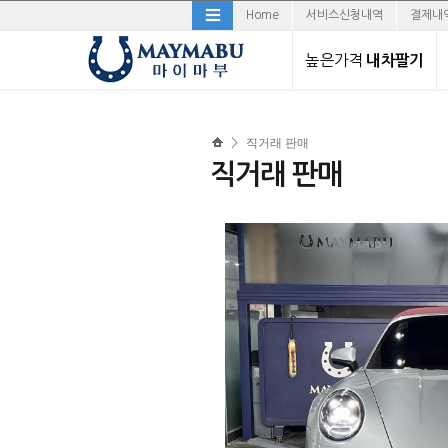
Home
서비스신청내역
결제내
높은가격
내차팔기
직거래로 내차팔기
직거래 판매
>
경매로 내차팔기
직거래 판매